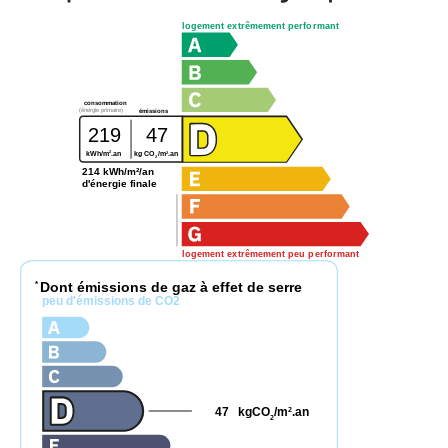
logement extrêmement performant
consommation
(énergie primaire)
émissions
219
47
2
2
kWh/m
.an
kg CO
/m
.an
2
214 kWh/m²/an
d'énergie finale
logement extrêmement peu performant
Dont émissions de gaz à effet de serre
*
peu d'émissions de CO2
47
kgCO
/m
.an
2
2