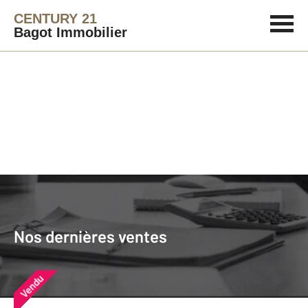
CENTURY 21
Bagot Immobilier
Agence immobilière
Vendre
Nos dernières ventes
Nos derniers biens vendus près de
Nos dernières ventes
chez vous
Vendu