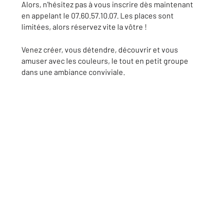
Alors, n'hésitez pas à vous inscrire dès maintenant
en appelant le 07.60.57.10.07. Les places sont
limitées, alors réservez vite la vôtre !
Venez créer, vous détendre, découvrir et vous
amuser avec les couleurs, le tout en petit groupe
dans une ambiance conviviale.
mer villers-sur-mer appartement à lous houlgate
appartement à louer villers-sur-mer houlgate
villers-mer maison à vendre houlgate maison à
vendre villers-sur-mer appartement à vendre
villers-sur-mer maison a louer houlgate maison à
louer villers-sur-mer appartement à lous
houlgateA appartement à louer villers-sur-