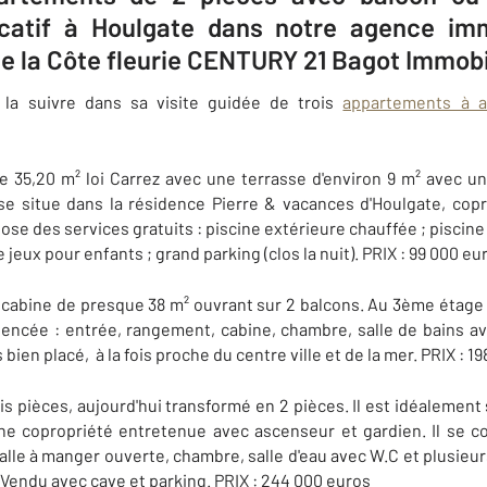
ocatif à Houlgate dans notre agence imm
de la Côte fleurie CENTURY 21 Bagot Immobi
 la suivre dans sa visite guidée de trois
appartements à a
e 35,20 m² loi Carrez avec une terrasse d'environ 9 m² avec un
 se situe dans la résidence Pierre & vacances d'Houlgate, cop
e des services gratuits : piscine extérieure chauffée ; piscine 
e jeux pour enfants ; grand parking (clos la nuit). PRIX : 99 000 e
cabine de presque 38 m² ouvrant sur 2 balcons. Au 3ème étage 
gencée : entrée, rangement, cabine, chambre, salle de bains av
ien placé, à la fois proche du centre ville et de la mer. PRIX : 1
s pièces, aujourd'hui transformé en 2 pièces. Il est idéalement 
 une copropriété entretenue avec ascenseur et gardien. Il se c
 salle à manger ouverte, chambre, salle d'eau avec W.C et plusie
 Vendu avec cave et parking. PRIX : 244 000 euros