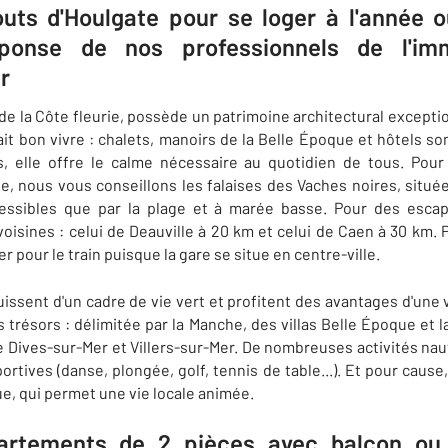
outs d'Houlgate pour se loger à l'année
onse de nos professionnels de l'im
r
e de la Côte fleurie, possède un patrimoine architectural except
fait bon vivre : chalets, manoirs de la Belle Époque et hôtels
es, elle offre le calme nécessaire au quotidien de tous. Po
e, nous vous conseillons les falaises des Vaches noires, située
cessibles que par la plage et à marée basse. Pour des esca
voisines : celui de Deauville à 20 km et celui de Caen à 30 km. 
 pour le train puisque la gare se situe en centre-ville.
uissent d'un cadre de vie vert et profitent des avantages d'une 
 trésors : délimitée par la Manche, des villas Belle Époque et
 de Dives-sur-Mer et Villers-sur-Mer. De nombreuses activités n
portives (danse, plongée, golf, tennis de table...). Et pour cau
ue, qui permet une vie locale animée.
artements de 2 pièces avec balcon ou 