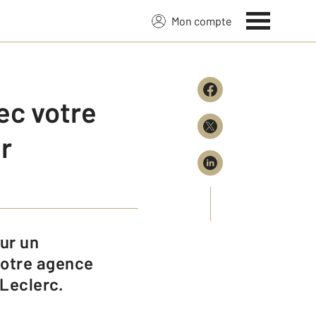
Mon compte
ec votre
r
notre agence
Leclerc.