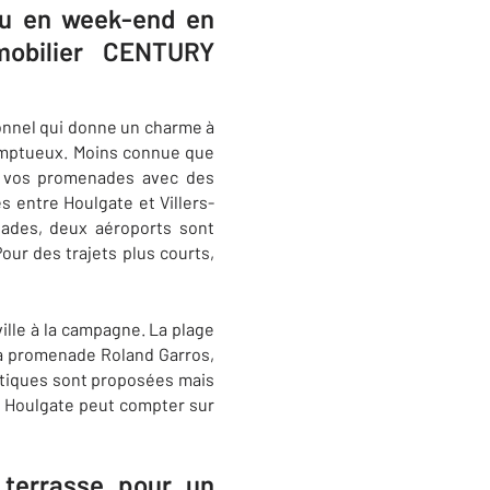
 ou en week-end en
mobilier CENTURY
ionnel qui donne un charme à
 somptueux. Moins connue que
ur vos promenades avec des
s entre Houlgate et Villers-
pades, deux aéroports sont
Pour des trajets plus courts,
ville à la campagne. La plage
 la promenade Roland Garros,
autiques sont proposées mais
se, Houlgate peut compter sur
terrasse pour un