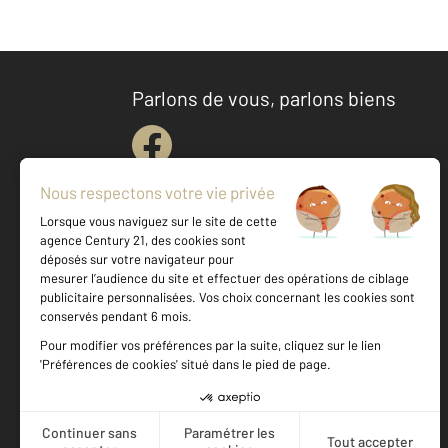
Parlons de vous, parlons biens
Votre agence est notée
Achat
Location
Vente
Gestion
9,5
/
10
9,6/10