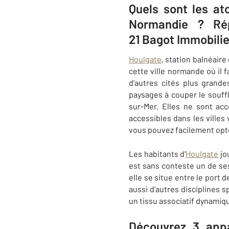
Quels sont les at
Normandie ? Rép
21 Bagot Immobilie
Houlgate
, station balnéair
cette ville normande où il 
d'autres cités plus grand
paysages à couper le souffl
sur-Mer. Elles ne sont ac
accessibles dans les villes 
vous pouvez facilement opter
Les habitants d'
Houlgate
jo
est sans conteste un de ses
elle se situe entre le port
aussi d'autres disciplines s
un tissu associatif dynamiq
Découvrez 3 app