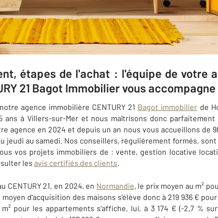
nt, étapes de l'achat : l'équipe de votre 
URY 21 Bagot Immobilier vous accompagne
e notre agence immobilière CENTURY 21
Bagot immobilier
de Ho
 ans à Villers-sur-Mer et nous maîtrisons donc parfaitement 
tre agence en 2024 et depuis un an nous vous accueillons
de 9
du jeudi au samedi. Nos conseillers, régulièrement formés, sont 
s vos projets immobiliers de : vente, gestion locative locat
sulter les
avis certifiés des clients
.
au CENTURY 21, en 2024, en
Normandie
, le prix moyen au m² po
t moyen d'acquisition des maisons s'élève donc à 219 936 € po
 m² pour les appartements s'affiche, lui, à 3 174 € (-2,7 % s